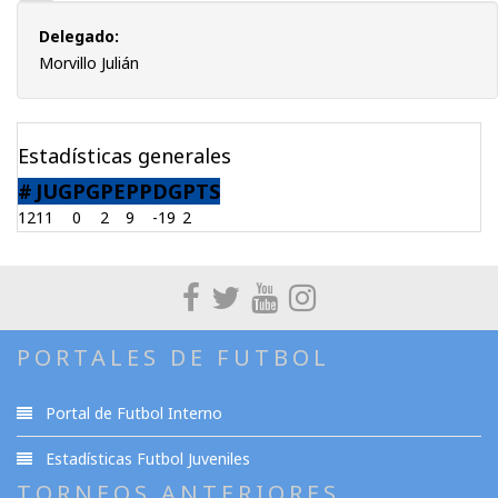
Delegado:
Morvillo Julián
Estadísticas generales
#
JUG
PG
PE
PP
DG
PTS
12
11
0
2
9
-19
2
PORTALES DE FUTBOL
Portal de Futbol Interno
Estadísticas Futbol Juveniles
TORNEOS ANTERIORES