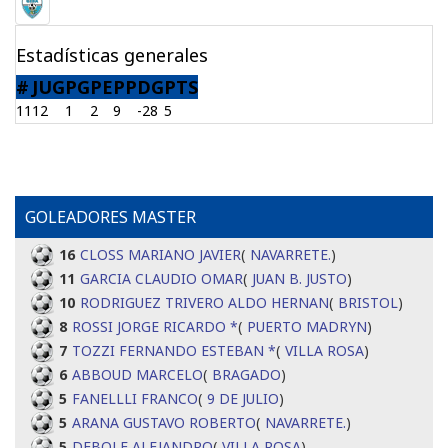
Estadísticas generales
#
JUG
PG
PE
PP
DG
PTS
11
12
1
2
9
-28
5
GOLEADORES MASTER
16
CLOSS MARIANO JAVIER
(
NAVARRETE.
)
11
GARCIA CLAUDIO OMAR
(
JUAN B. JUSTO
)
10
RODRIGUEZ TRIVERO ALDO HERNAN
(
BRISTOL
)
8
ROSSI JORGE RICARDO *
(
PUERTO MADRYN
)
7
TOZZI FERNANDO ESTEBAN *
(
VILLA ROSA
)
6
ABBOUD MARCELO
(
BRAGADO
)
5
FANELLLI FRANCO
(
9 DE JULIO
)
5
ARANA GUSTAVO ROBERTO
(
NAVARRETE.
)
5
DEBOLE ALEJANDRO
(
VILLA ROSA
)