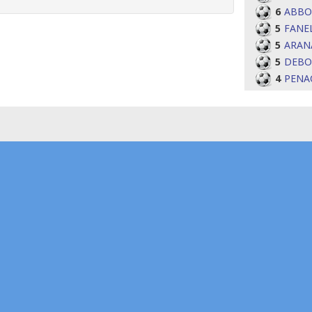
6
ABBO
5
FANE
5
ARAN
5
DEBO
4
PENA