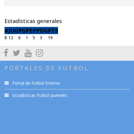
Estadísticas generales
#
JUG
PG
PE
PP
DG
PTS
8
12
6
1
5
3
19
PORTALES DE FUTBOL
Portal de Futbol Interno
Estadísticas Futbol Juveniles