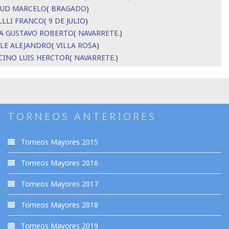
UD MARCELO
(
BRAGADO
)
LLLI FRANCO
(
9 DE JULIO
)
A GUSTAVO ROBERTO
(
NAVARRETE.
)
LE ALEJANDRO
(
VILLA ROSA
)
CINO LUIS HERCTOR
(
NAVARRETE.
)
TORNEOS ANTERIORES
Torneos Mayores 2015
Torneos Mayores 2016
Torneos Mayores 2017
Torneos Mayores 2018
Torneos Mayores 2019