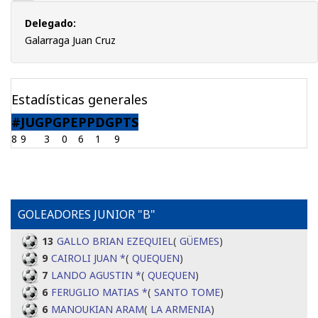
Delegado:
Galarraga Juan Cruz
Estadísticas generales
#
JUG
PG
PE
PP
DG
PTS
8
9
3
0
6
1
9
GOLEADORES JUNIOR "B"
13
GALLO BRIAN EZEQUIEL
(
GÜEMES
)
9
CAIROLI JUAN *
(
QUEQUEN
)
7
LANDO AGUSTIN *
(
QUEQUEN
)
6
FERUGLIO MATIAS *
(
SANTO TOME
)
6
MANOUKIAN ARAM
(
LA ARMENIA
)