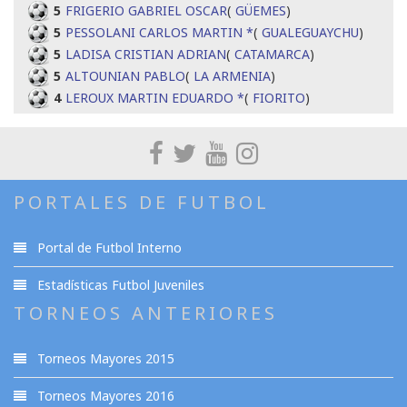
5
FRIGERIO GABRIEL OSCAR
(
GÜEMES
)
5
PESSOLANI CARLOS MARTIN *
(
GUALEGUAYCHU
)
5
LADISA CRISTIAN ADRIAN
(
CATAMARCA
)
5
ALTOUNIAN PABLO
(
LA ARMENIA
)
4
LEROUX MARTIN EDUARDO *
(
FIORITO
)
PORTALES DE FUTBOL
Portal de Futbol Interno
Estadísticas Futbol Juveniles
TORNEOS ANTERIORES
Torneos Mayores 2015
Torneos Mayores 2016