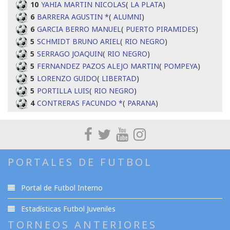
10
YAHIA MARTIN NICOLAS
(
LA PLATA
)
6
BARRERA AGUSTIN *
(
ALUMNI
)
6
GARCIA BERRO MANUEL
(
PUERTO PIRAMIDES
)
5
SCHMIDT BRUNO ARIEL
(
RIO NEGRO
)
5
SERRAGO JOAQUIN
(
RIO NEGRO
)
5
FERNANDEZ PAZOS ALEJO MARTIN
(
POMPEYA
)
5
LORENZO GUIDO
(
LIBERTAD
)
5
PORTILLA LUIS
(
RIO NEGRO
)
4
CONTRERAS FACUNDO *
(
PARANA
)
PORTALES DE FUTBOL
Portal de Futbol Interno
Estadísticas Futbol Juveniles
TORNEOS ANTERIORES