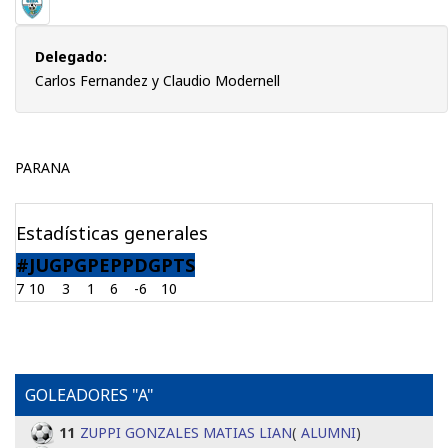
Delegado:
Carlos Fernandez y Claudio Modernell
PARANA
Estadísticas generales
#
JUG
PG
PE
PP
DG
PTS
7
10
3
1
6
-6
10
GOLEADORES "A"
11
ZUPPI GONZALES MATIAS LIAN
(
ALUMNI
)