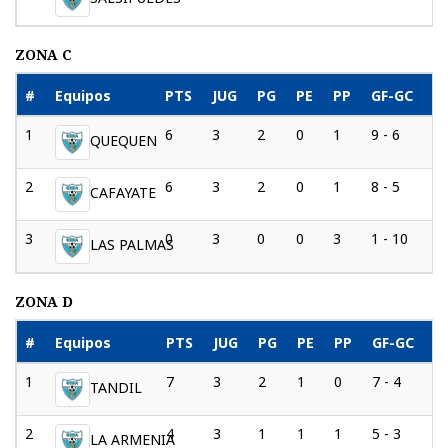
ZONA C
#
Equipos
PTS
JUG
PG
PE
PP
GF-GC
D
1
6
3
2
0
1
9 - 6
3
QUEQUEN
2
6
3
2
0
1
8 - 5
3
CAFAYATE
3
0
3
0
0
3
1 - 10
-9
LAS PALMAS
ZONA D
#
Equipos
PTS
JUG
PG
PE
PP
GF-GC
D
1
7
3
2
1
0
7 - 4
3
TANDIL
2
4
3
1
1
1
5 - 3
2
LA ARMENIA