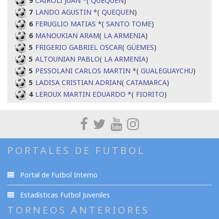
9
CAIROLI JUAN *
(
QUEQUEN
)
7
LANDO AGUSTIN *
(
QUEQUEN
)
6
FERUGLIO MATIAS *
(
SANTO TOME
)
6
MANOUKIAN ARAM
(
LA ARMENIA
)
5
FRIGERIO GABRIEL OSCAR
(
GÜEMES
)
5
ALTOUNIAN PABLO
(
LA ARMENIA
)
5
PESSOLANI CARLOS MARTIN *
(
GUALEGUAYCHU
)
5
LADISA CRISTIAN ADRIAN
(
CATAMARCA
)
4
LEROUX MARTIN EDUARDO *
(
FIORITO
)
PORTALES DE FUTBOL
Portal de Futbol Interno
Estadísticas Futbol Juveniles
TORNEOS ANTERIORES