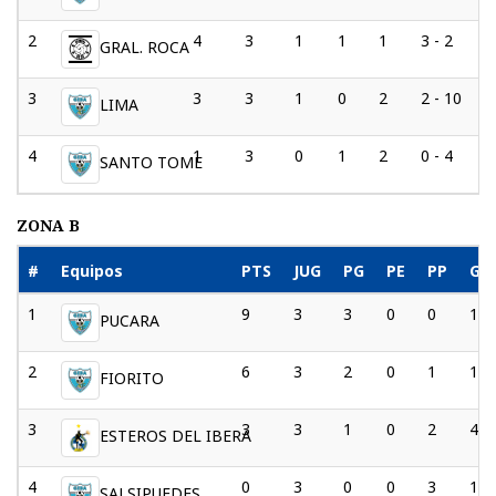
2
4
3
1
1
1
3 - 2
GRAL. ROCA
3
3
3
1
0
2
2 - 10
LIMA
4
1
3
0
1
2
0 - 4
SANTO TOME
ZONA B
#
Equipos
PTS
JUG
PG
PE
PP
GF
1
9
3
3
0
0
10 
PUCARA
2
6
3
2
0
1
10 
FIORITO
3
3
3
1
0
2
4 - 
ESTEROS DEL IBERA
4
0
3
0
0
3
1 -
SALSIPUEDES