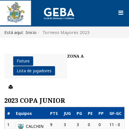
Está aquí:
Inicio
Torneos Mayores 2023
ZONA A
Fixture
Lista de jugadores
2023 COPA JUNIOR
#
Equipos
PTS
JUG
PG
PE
PP
GF-GC
1
9
3
3
0
0
11 - 0
CALCHIN