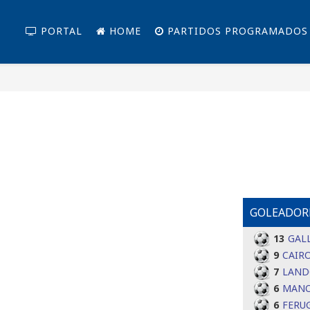
PORTAL
HOME
PARTIDOS PROGRAMADOS
#
Equipos
PT
1
7
GOLEADORE
CHUBUT
13
GAL
9
CAIRO
2
2
7
LAND
SAN
6
MANO
MARTIN
6
FERUG