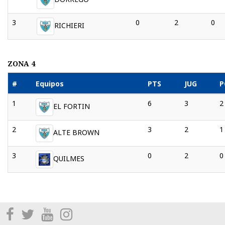
3
0
2
0
RICHIERI
ZONA 4
#
Equipos
PTS
JUG
1
6
3
2
EL FORTIN
2
3
2
1
ALTE BROWN
3
0
2
0
QUILMES