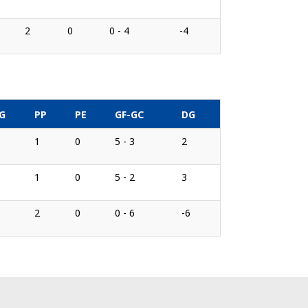
2
0
0 - 4
-4
PG
PP
PE
GF-GC
DG
1
0
5 - 3
2
1
0
5 - 2
3
2
0
0 - 6
-6