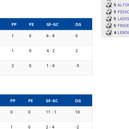
5
ALTO
5
PESS
5
LADI
PP
PE
GF-GC
DG
5
FRIG
4
LERO
1
0
6 - 6
0
1
0
4 - 2
2
2
0
1 - 6
-5
PP
PE
GF-GC
DG
0
0
11 - 1
10
1
0
2 - 4
-2