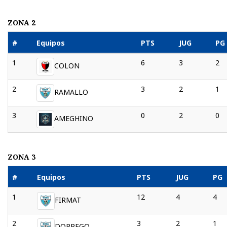
ZONA 2
#
Equipos
PTS
JUG
PG
1
6
3
2
COLON
2
3
2
1
RAMALLO
3
0
2
0
AMEGHINO
ZONA 3
#
Equipos
PTS
JUG
PG
1
12
4
4
FIRMAT
2
3
2
1
DORREGO