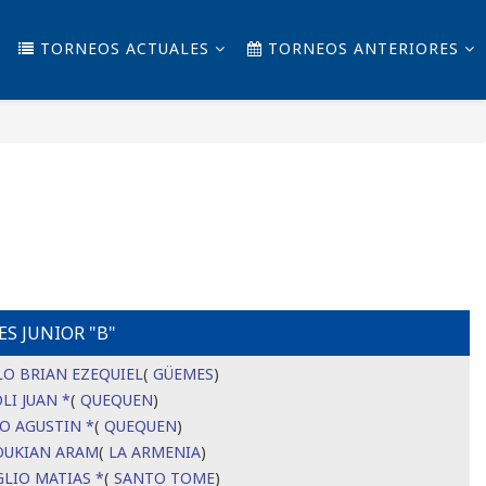
TORNEOS ACTUALES
TORNEOS ANTERIORES
S
JUG
PG
PP
PE
GF-
DG
GC
4
2
1
1
4 -
1
S JUNIOR "B"
3
LO BRIAN EZEQUIEL
(
GÜEMES
)
LI JUAN *
(
QUEQUEN
)
2
0
0
2
3 -
0
3
O AGUSTIN *
(
QUEQUEN
)
UKIAN ARAM
(
LA ARMENIA
)
LIO MATIAS *
(
SANTO TOME
)