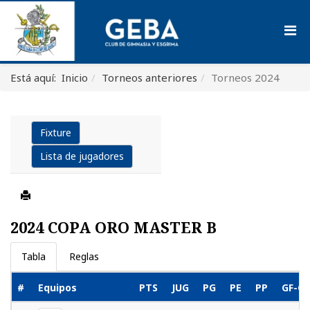
Está aquí:
Inicio
Torneos anteriores
Torneos 2024
Fixture
Lista de jugadores
2024 COPA ORO MASTER B
Tabla
Reglas
#
Equipos
PTS
JUG
PG
PE
PP
GF-G