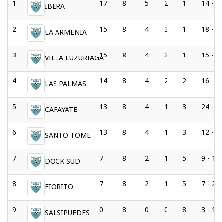
1
17
8
5
2
1
14 - 4
IBERA
2
15
8
4
3
1
18 - 9
LA ARMENIA
3
15
8
4
3
1
15 - 6
VILLA LUZURIAGA
4
14
8
4
2
2
16 - 1
LAS PALMAS
5
13
8
4
1
3
24 - 1
CAFAYATE
6
13
8
4
1
3
12 - 1
SANTO TOME
7
7
8
2
1
5
9 - 17
DOCK SUD
8
7
8
2
1
5
7 - 23
FIORITO
9
0
8
0
0
8
3 - 19
SALSIPUEDES