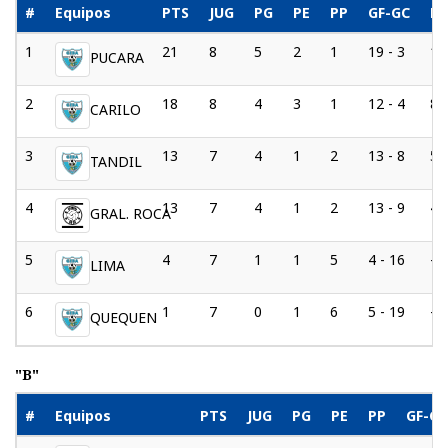
#
Equipos
PTS
JUG
PG
PE
PP
GF-GC
D
1
21
8
5
2
1
19 - 3
16
PUCARA
2
18
8
4
3
1
12 - 4
8
CARILO
3
13
7
4
1
2
13 - 8
5
TANDIL
4
13
7
4
1
2
13 - 9
4
GRAL. ROCA
5
4
7
1
1
5
4 - 16
-1
LIMA
6
1
7
0
1
6
5 - 19
-1
QUEQUEN
"B"
#
Equipos
PTS
JUG
PG
PE
PP
GF-G