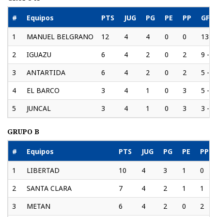
#
Equipos
PTS
JUG
PG
PE
PP
GF-
1
MANUEL BELGRANO
12
4
4
0
0
13 - 
2
IGUAZU
6
4
2
0
2
9 - 9
3
ANTARTIDA
6
4
2
0
2
5 - 7
4
EL BARCO
3
4
1
0
3
5 - 7
5
JUNCAL
3
4
1
0
3
3 - 8
GRUPO B
#
Equipos
PTS
JUG
PG
PE
PP
1
LIBERTAD
10
4
3
1
0
2
SANTA CLARA
7
4
2
1
1
3
METAN
6
4
2
0
2