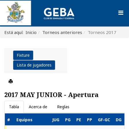
Está aquí:
Inicio
Torneos anteriores
Torneos 2017
Fixture
Lista de jugadores
2017 MAY JUNIOR - Apertura
Tabla
Acerca de
Reglas
#
Equipos
JUG
PG
PE
PP
GF-GC
DG