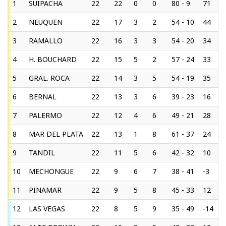
1
SUIPACHA
22
22
0
0
80 - 9
71
2
NEUQUEN
22
17
3
2
54 - 10
44
3
RAMALLO
22
16
3
3
54 - 20
34
4
H. BOUCHARD
22
15
5
2
57 - 24
33
5
GRAL. ROCA
22
14
3
5
54 - 19
35
6
BERNAL
22
13
3
6
39 - 23
16
7
PALERMO
22
12
4
6
49 - 21
28
8
MAR DEL PLATA
22
13
1
8
61 - 37
24
9
TANDIL
22
11
5
6
42 - 32
10
10
MECHONGUE
22
9
6
7
38 - 41
-3
11
PINAMAR
22
9
5
8
45 - 33
12
12
LAS VEGAS
22
8
5
9
35 - 49
-14