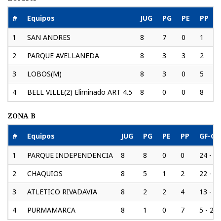
#
Equipos
JUG
PG
PE
PP
1
SAN ANDRES
8
7
0
1
2
PARQUE AVELLANEDA
8
3
3
2
3
LOBOS(M)
8
3
0
5
4
BELL VILLE(2) Eliminado ART 4.5
8
0
0
8
ZONA B
#
Equipos
JUG
PG
PE
PP
GF-G
1
PARQUE INDEPENDENCIA
8
8
0
0
24 - 3
2
CHAQUIOS
8
5
1
2
22 - 1
3
ATLETICO RIVADAVIA
8
2
2
4
13 - 1
4
PURMAMARCA
8
1
0
7
5 - 29