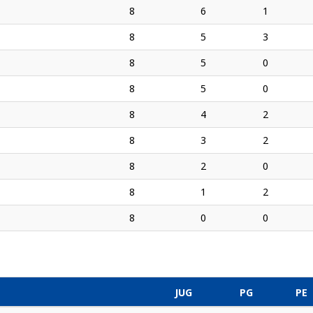
8
6
1
8
5
3
8
5
0
8
5
0
8
4
2
8
3
2
8
2
0
8
1
2
8
0
0
JUG
PG
PE