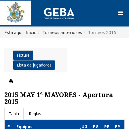
Está aquí:
Inicio
Torneos anteriores
Torneos 2015
Fixture
Lista de jugadores
2015 MAY 1ª MAYORES - Apertura
2015
Tabla
Reglas
#
Equipos
JUG
PG
PE
PP
G