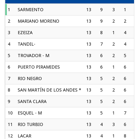
1
SARMIENTO
13
9
3
1
2
2
MARIANO MORENO
13
9
2
2
4
3
EZEIZA
13
8
1
4
2
4
TANDIL-
13
7
2
4
2
5
TROVADOR - M
13
6
2
5
1
6
PUERTO PIRAMIDES
13
6
1
6
1
7
RIO NEGRO
13
5
2
6
1
8
SAN MARTÍN DE LOS ANDES *
13
5
2
6
1
9
SANTA CLARA
13
5
2
6
1
10
ESQUEL - M
13
5
1
7
1
11
RIO TURBIO
13
4
3
6
2
12
LACAR
13
4
1
8
1