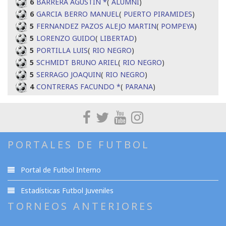
6
BARRERA AGUSTIN *
(
ALUMNI
)
6
GARCIA BERRO MANUEL
(
PUERTO PIRAMIDES
)
5
FERNANDEZ PAZOS ALEJO MARTIN
(
POMPEYA
)
5
LORENZO GUIDO
(
LIBERTAD
)
5
PORTILLA LUIS
(
RIO NEGRO
)
5
SCHMIDT BRUNO ARIEL
(
RIO NEGRO
)
5
SERRAGO JOAQUIN
(
RIO NEGRO
)
4
CONTRERAS FACUNDO *
(
PARANA
)
PORTALES DE FUTBOL
Portal de Futbol Interno
Estadísticas Futbol Juveniles
TORNEOS ANTERIORES