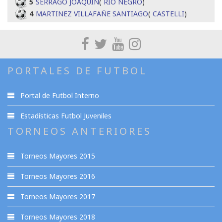
5
SERRAGO JOAQUIN
(
RIO NEGRO
)
4
MARTINEZ VILLAFAÑE SANTIAGO
(
CASTELLI
)
PORTALES DE FUTBOL
Portal de Futbol Interno
Estadísticas Futbol Juveniles
TORNEOS ANTERIORES
Torneos Mayores 2015
Torneos Mayores 2016
Torneos Mayores 2017
Torneos Mayores 2018