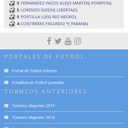
5
FERNANDEZ PAZOS ALEJO MARTIN
(
POMPEYA
)
5
LORENZO GUIDO
(
LIBERTAD
)
5
PORTILLA LUIS
(
RIO NEGRO
)
4
CONTRERAS FACUNDO *
(
PARANA
)
PORTALES DE FUTBOL
Portal de Futbol Interno
Estadísticas Futbol Juveniles
TORNEOS ANTERIORES
Torneos Mayores 2015
Torneos Mayores 2016