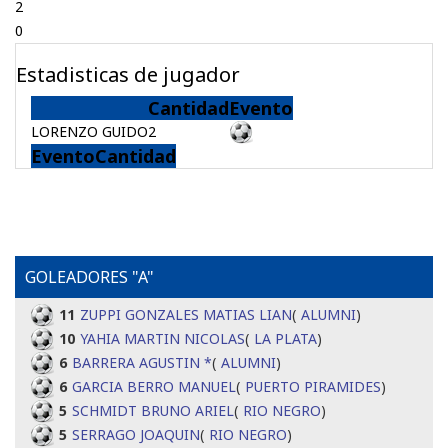
2
0
Estadisticas de jugador
Cantidad
Evento
LORENZO GUIDO
2
Evento
Cantidad
GOLEADORES "A"
11
ZUPPI GONZALES MATIAS LIAN
(
ALUMNI
)
10
YAHIA MARTIN NICOLAS
(
LA PLATA
)
6
BARRERA AGUSTIN *
(
ALUMNI
)
6
GARCIA BERRO MANUEL
(
PUERTO PIRAMIDES
)
5
SCHMIDT BRUNO ARIEL
(
RIO NEGRO
)
5
SERRAGO JOAQUIN
(
RIO NEGRO
)